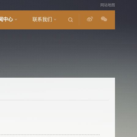
网站地图
闻中心
联系我们