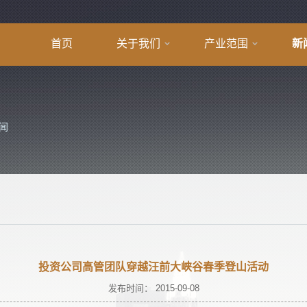
首页
关于我们
产业范围
新
闻
投资公司高管团队穿越汪前大峡谷春季登山活动
发布时间： 2015-09-08