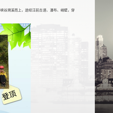
侧峡谷溯溪而上，途经汪前古道、瀑布、峭壁，穿