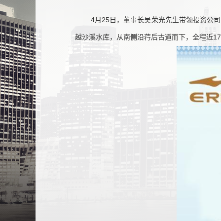
4月25日，董事长吴荣光先生带领投资公
越沙溪水库，从南侧沿荇后古道而下，全程近17